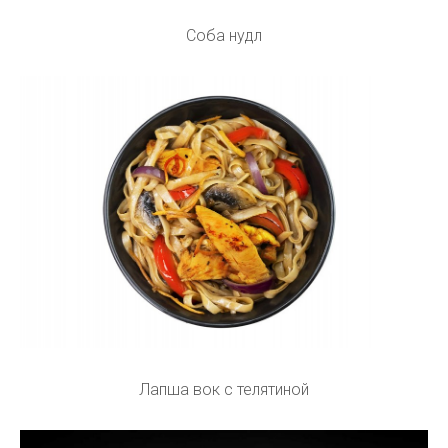
Соба нудл
Лапша вок с телятиной