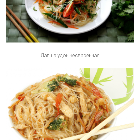
Лапша удон несваренная