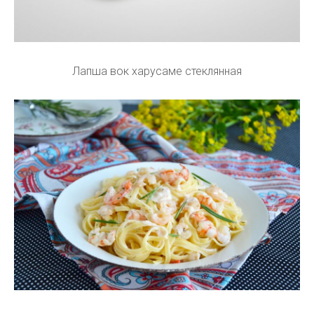
Лапша вок харусаме стеклянная