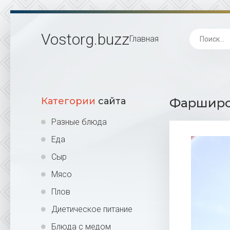
Vostorg
.buzz
Главная
Категории
сайта
Фарширов
Разные блюда
Еда
Сыр
Мясо
Плов
Диетическое питание
Блюда с медом