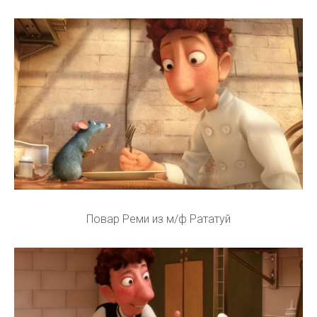
Повар Реми из м/ф Рататуй