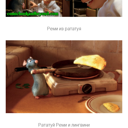
Реми из рататуя
Рататуй Реми и лингвини