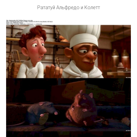
Рататуй Альфредо и Колетт