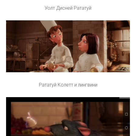
Уолт Дисней Рататуй
Рататуй Колетт и лингвини