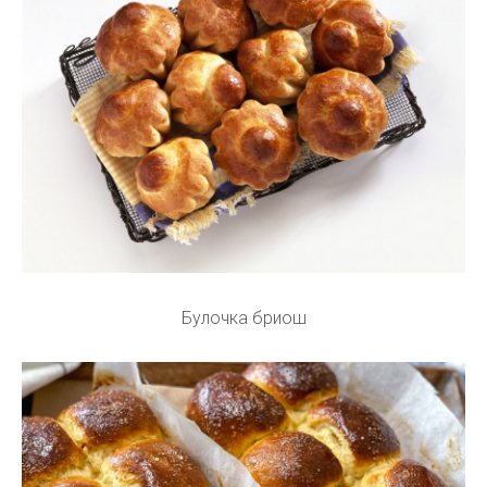
Булочка бриош