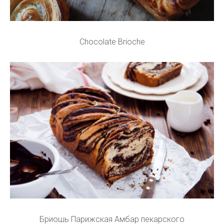
Chocolate Brioche
Бриошь Парижская Амбар пекарского