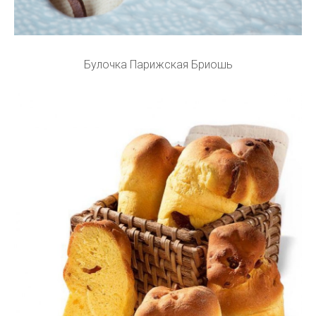
Булочка Парижская Бриошь