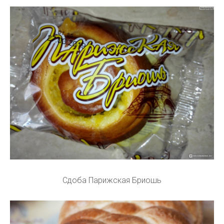
Сдоба Парижская Бриошь