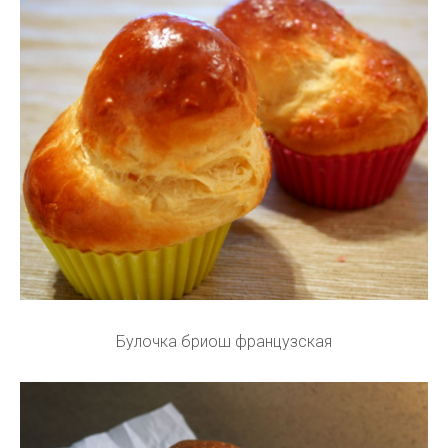
Булочка бриош французская