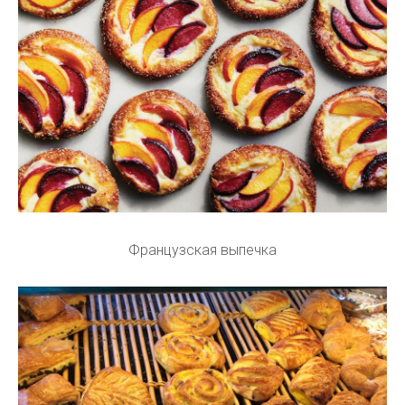
Французская выпечка