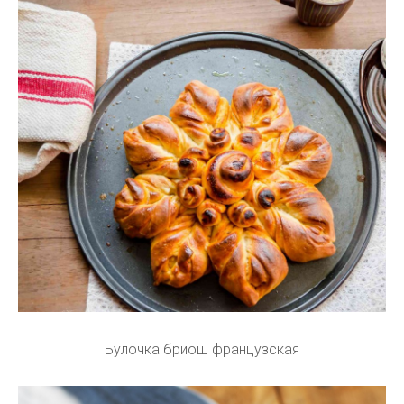
Булочка бриош французская