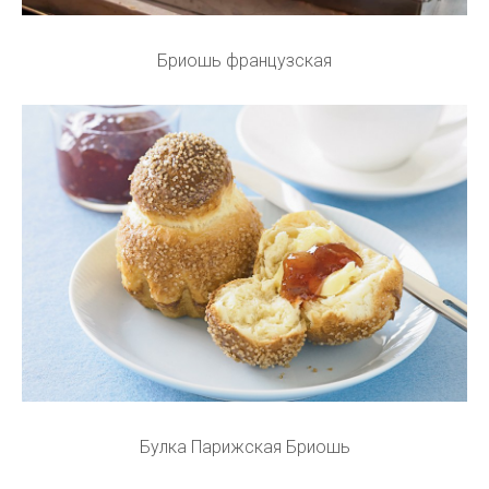
Бриошь французская
Булка Парижская Бриошь