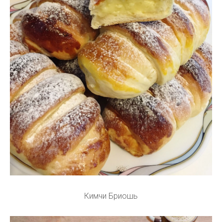
Кимчи Бриошь