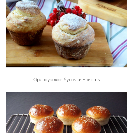
Французские булочки Бриошь