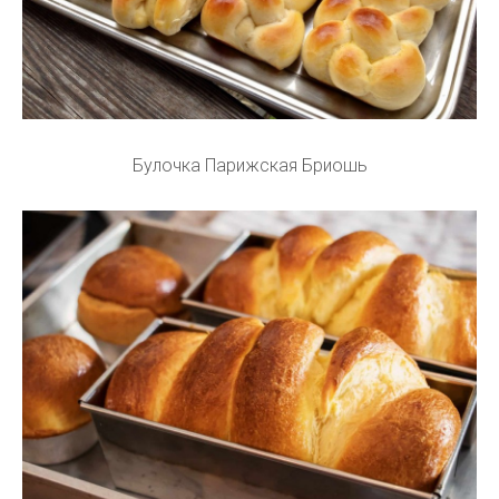
Булочка Парижская Бриошь