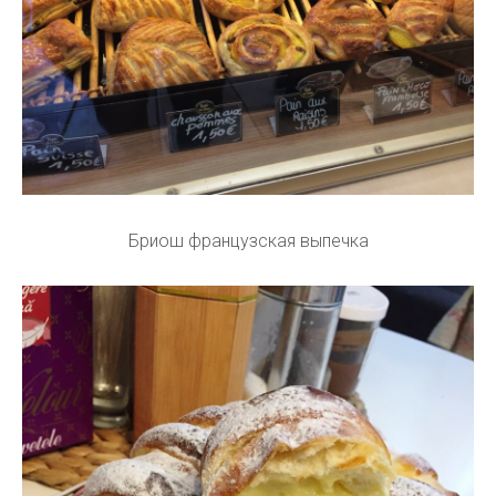
Бриош французская выпечка