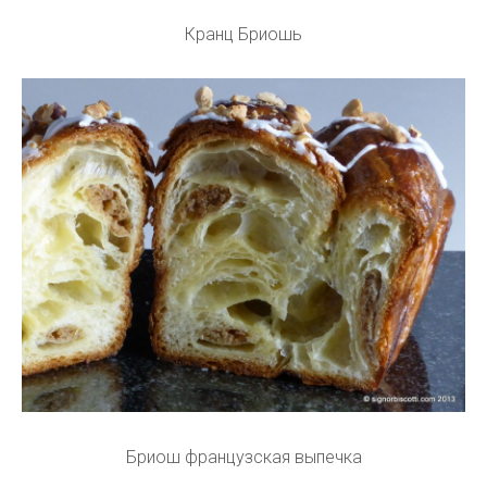
Кранц Бриошь
Бриош французская выпечка