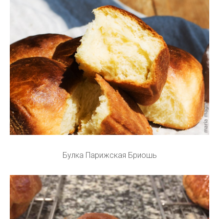
Булка Парижская Бриошь