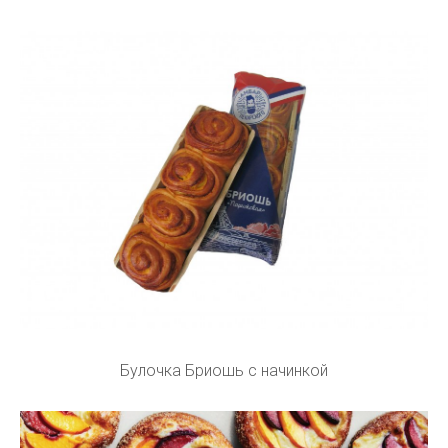
Булочка Бриошь с начинкой