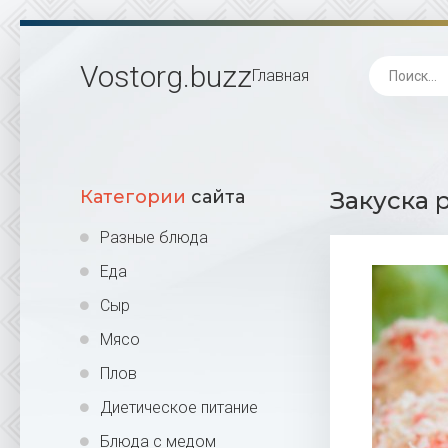
Vostorg
.buzz
Главная
Категории
сайта
Закуска 
Разные блюда
Еда
Сыр
Мясо
Плов
Диетическое питание
Блюда с медом