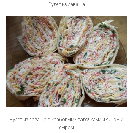
Рулет из лаваша
Рулет из лаваша с крабовыми палочками и яйцом и
сыром