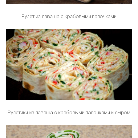
Рулет из лаваша с крабовыми палочками
Рулетики из лаваша с крабовыми палочками и сыром