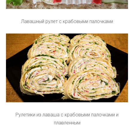
Лавашный рулет с крабовыми палочками
Рулетики из лаваша с крабовыми палочками и
плавленным