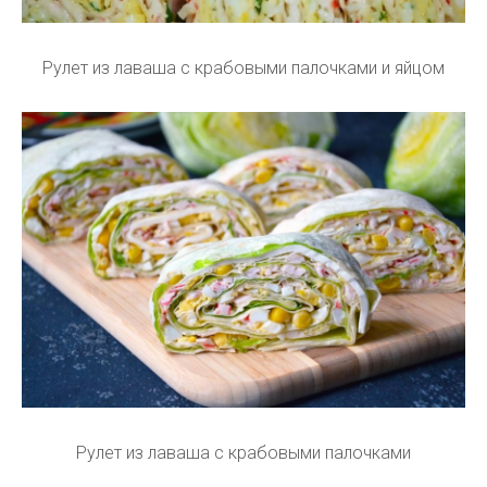
Рулет из лаваша с крабовыми палочками и яйцом
Рулет из лаваша с крабовыми палочками