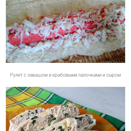
Рулет с лавашом и крабовыми палочками и сыром