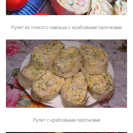
Рулет из тонкого лаваша с крабовыми палочками
Рулет с крабовыми палочками