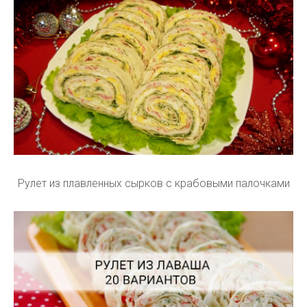
Рулет из плавленных сырков с крабовыми палочками