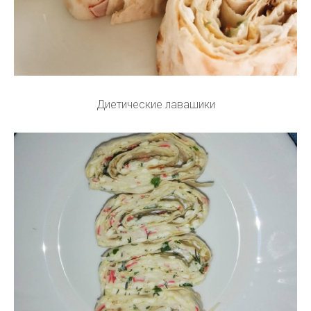
Диетические лавашики