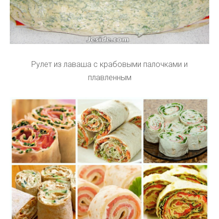
Рулет из лаваша с крабовыми палочками и
плавленным