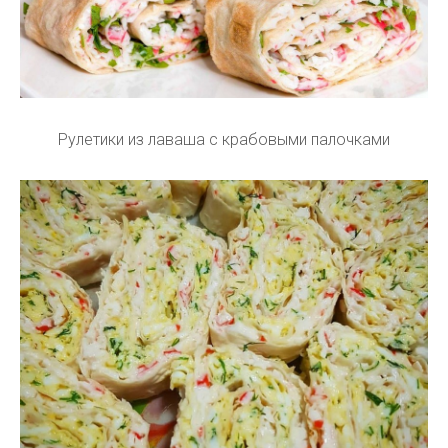
Рулетики из лаваша с крабовыми палочками