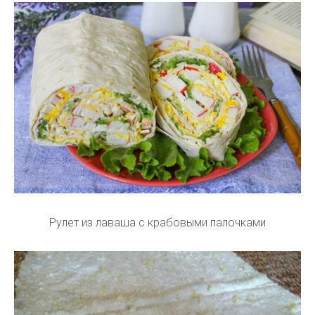
Рулет из лаваша с крабовыми палочками