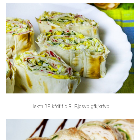
Hektn BP kfdfif c RHF,jdsvb gfkjxrfvb