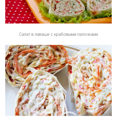
Салат в лаваше с крабовыми палочками