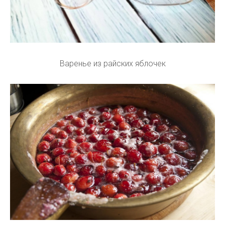
Варенье из райских яблочек