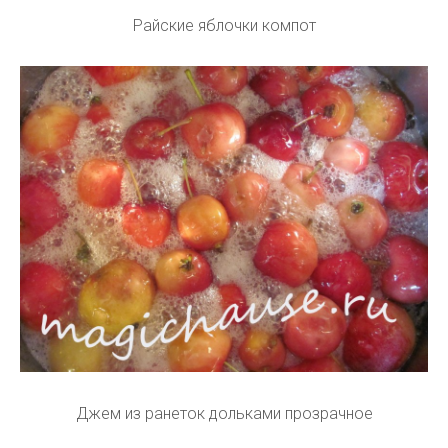
Райские яблочки компот
Джем из ранеток дольками прозрачное