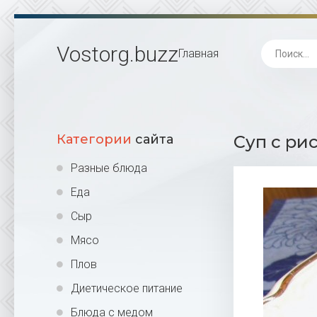
Vostorg
.buzz
Главная
Категории
сайта
Суп с ри
Разные блюда
Еда
Сыр
Мясо
Плов
Диетическое питание
Блюда с медом