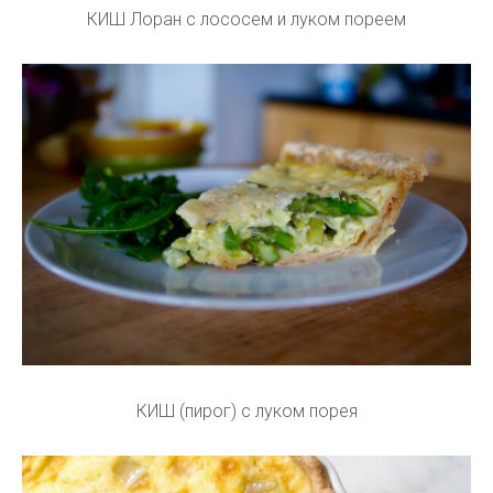
КИШ Лоран с лососем и луком пореем
КИШ (пирог) с луком порея