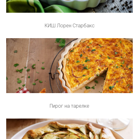
КИШ Лорен Старбакс
Пирог на тарелке