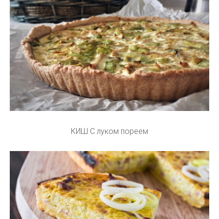
КИШ С луком пореем