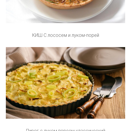
КИШ С лососем и луком-порей
Пирог с луком пореем классический