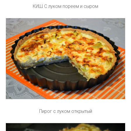
КИШ С луком пореем и сыром
Пирог с луком открытый