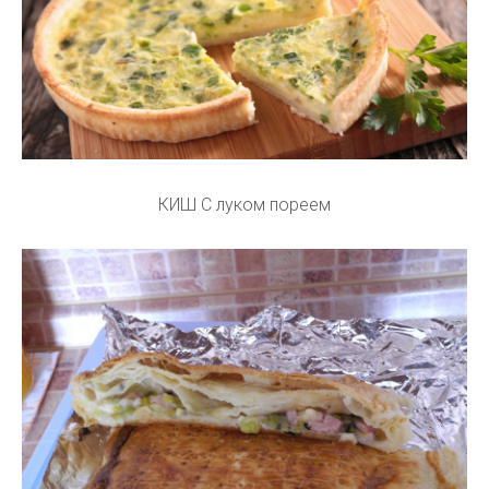
КИШ С луком пореем