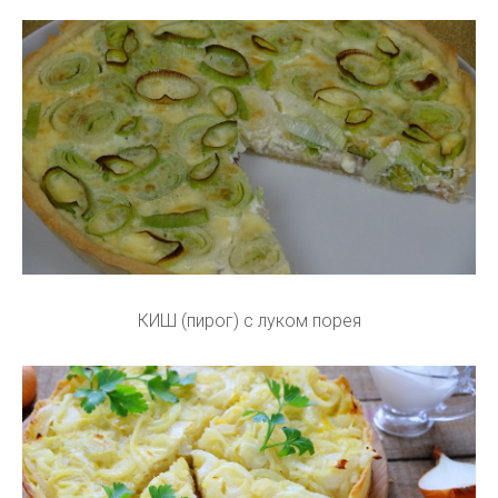
КИШ (пирог) с луком порея