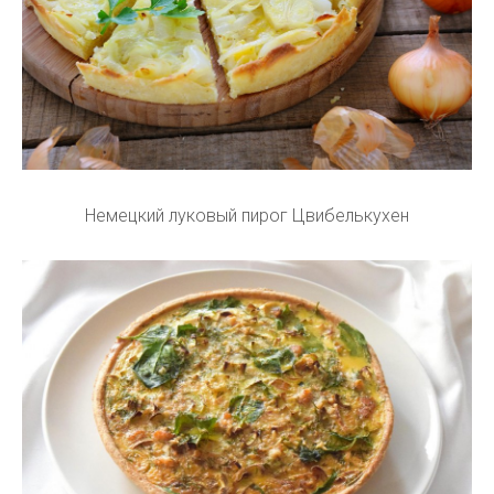
Немецкий луковый пирог Цвибелькухен