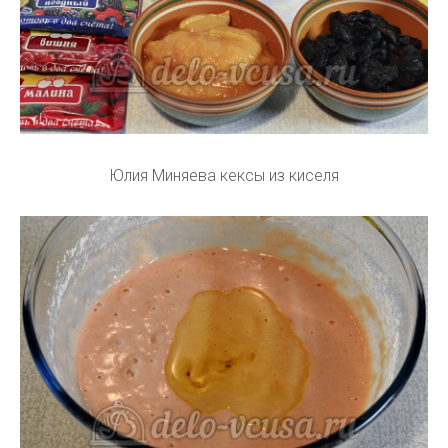
Юлия Миняева кексы из киселя