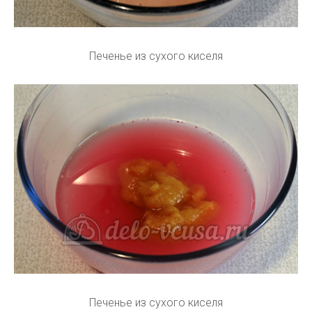
Печенье из сухого киселя
Печенье из сухого киселя