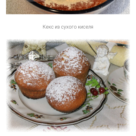
Кекс из сухого киселя