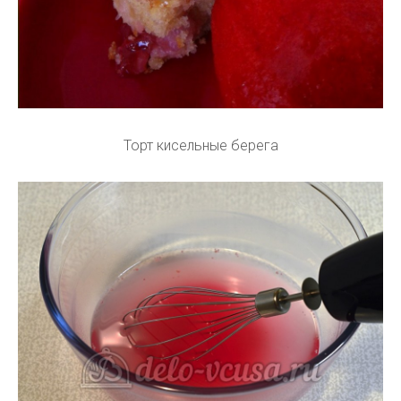
Торт кисельные берега