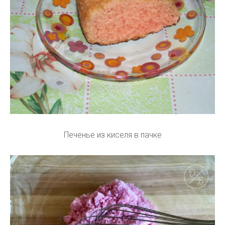
Печенье из киселя в пачке