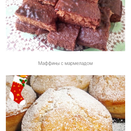
Маффины с мармеладом