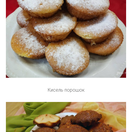
Кисель порошок