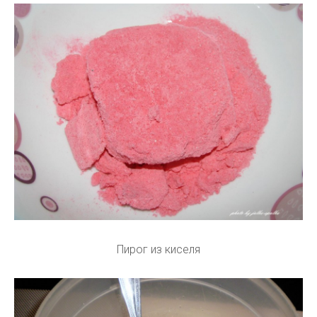
Пирог из киселя