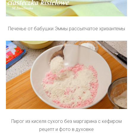
Печенье от бабушки Эммы рассыпчатое хризантемы
Пирог из киселя сухого без маргарина с кефиром
рецепт и фото в духовке