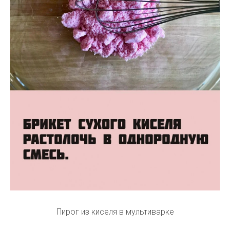
Пирог из киселя в мультиварке