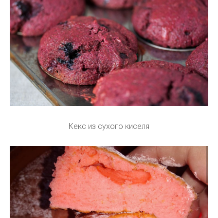
Кекс из сухого киселя