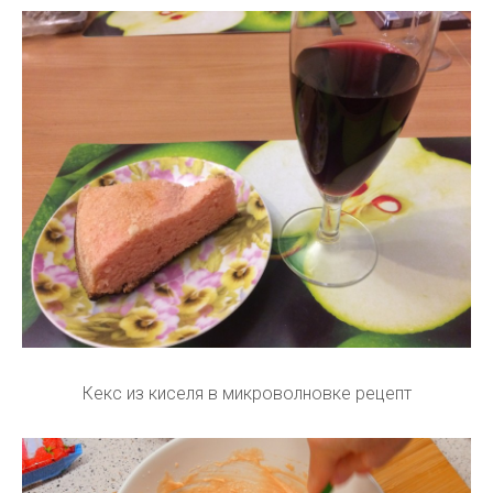
Кекс из киселя в микроволновке рецепт