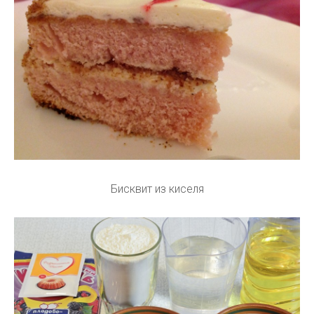
Бисквит из киселя