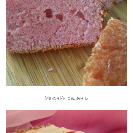
Манон Ингредиенты