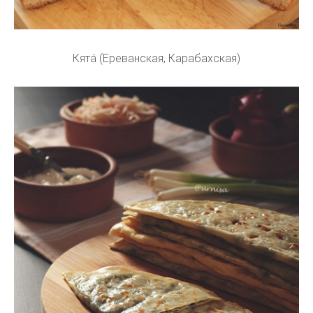
Кята́ (Ереванская, Карабахская)