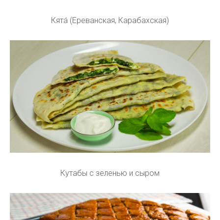
Кята́ (Ереванская, Карабахская)
Кутабы с зеленью и сыром