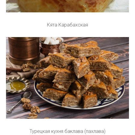
Кята Карабахская
Турецкая кухня баклава (пахлава)