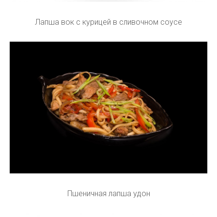
Лапша вок с курицей в сливочном соусе
Пшеничная лапша удон