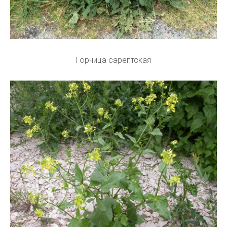
Горчица сарептская