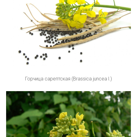
Горчица сарептская (Brassica juncea l.)