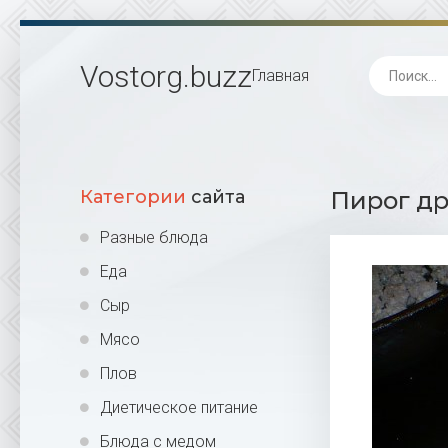
Vostorg
.buzz
Главная
Категории
сайта
Пирог др
Разные блюда
Еда
Сыр
Мясо
Плов
Диетическое питание
Блюда с медом