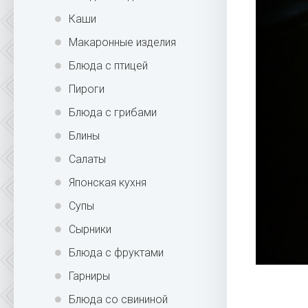
Каши
Макаронные изделия
Блюда с птицей
Пироги
Блюда с грибами
Блины
Салаты
Японская кухня
Супы
Сырники
Блюда с фруктами
Гарниры
Блюда со свининой