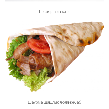
Твистер в лаваше
Шаурма шашлык люля-кебаб