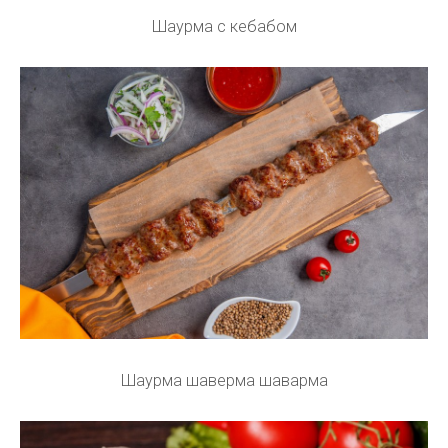
Шаурма с кебабом
Шаурма шаверма шаварма