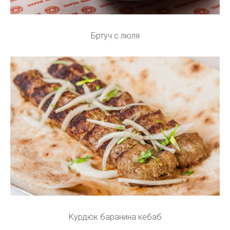
Бртуч с люля
Курдюк баранина кебаб