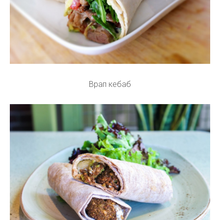
Врап кебаб