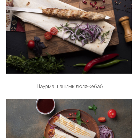
Шаурма шашлык люля-кебаб