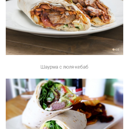
Шаурма с люля-кебаб