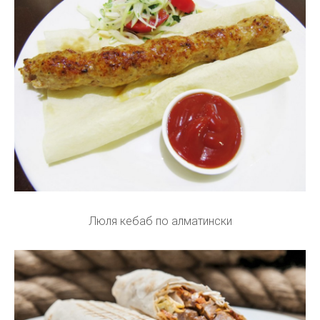
Люля кебаб по алматински