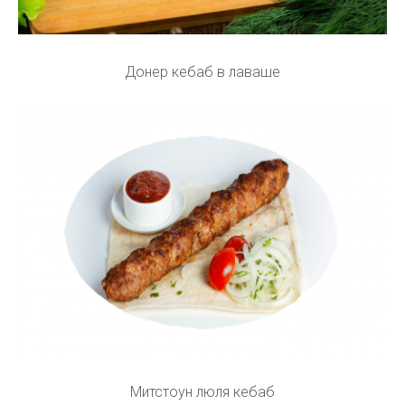
Донер кебаб в лаваше
Митстоун люля кебаб