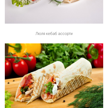
Люля кебаб ассорти