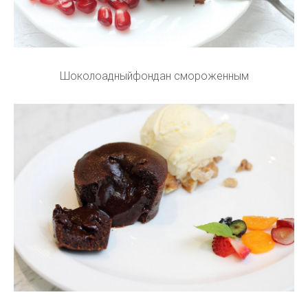
Шоколоадныйфондан смороженным