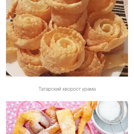
Татарский хворост урама