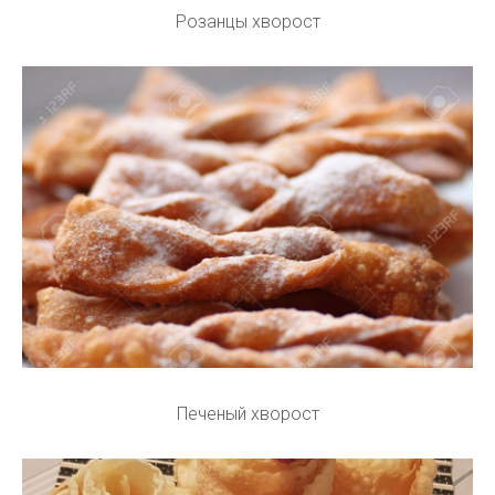
Розанцы хворост
Печеный хворост