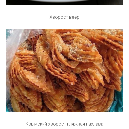
Хворост веер
Крымский хворост пляжная пахлава