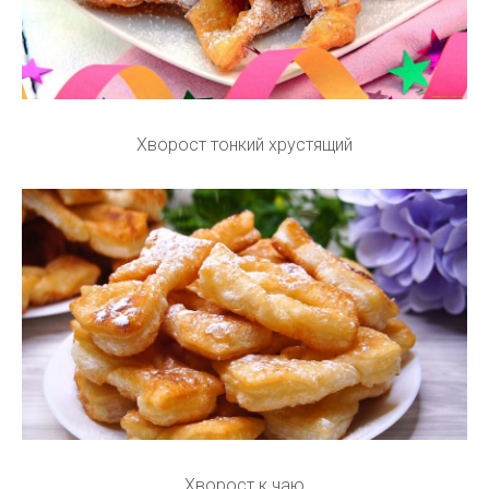
Хворост тонкий хрустящий
Хворост к чаю