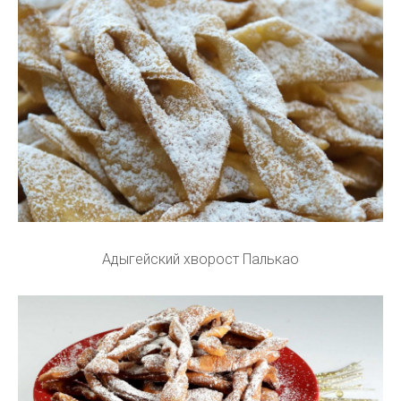
Адыгейский хворост Палькао