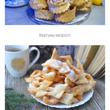
Вергуны хворост