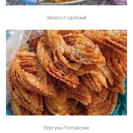
Хворост сдобный
Вергуны Полтавские