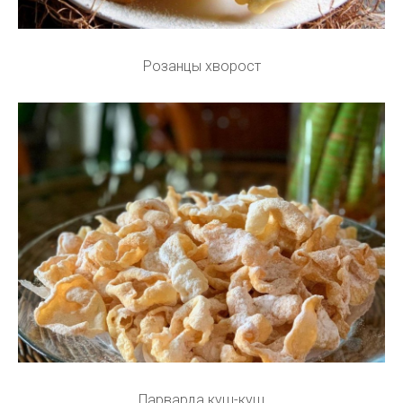
Розанцы хворост
Парварда куш-куш