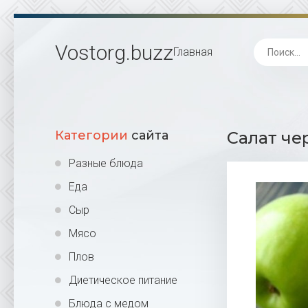
Vostorg
.buzz
Главная
Категории
сайта
Салат че
Разные блюда
Еда
Сыр
Мясо
Плов
Диетическое питание
Блюда с медом