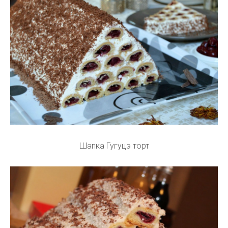
Шапка Гугуцэ торт