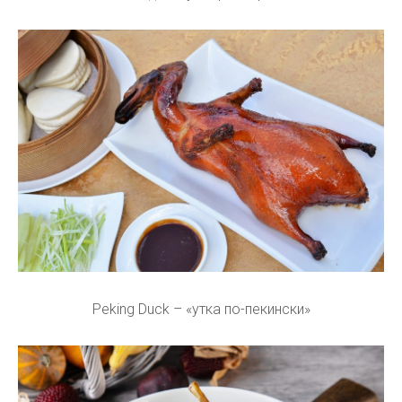
Peking Duck – «утка по-пекински»