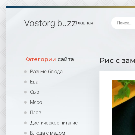
Vostorg
.buzz
Главная
Категории
сайта
Рис с за
Разные блюда
Еда
Сыр
Мясо
Плов
Диетическое питание
Блюда с медом