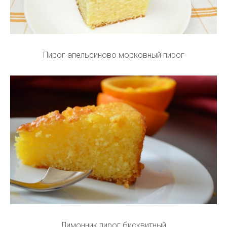
Пирог апельсиново морковный пирог
Лимонник пирог бисквитный