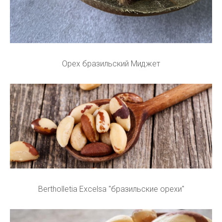
Орех бразильский Миджет
Bertholletia Excelsa "бразильские орехи"