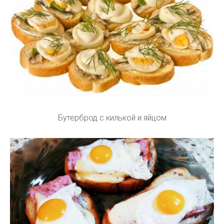
Бутерброд с килькой и яйцом