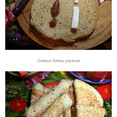
Оливье блины ржаная