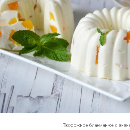
Творожное бланманже с анан