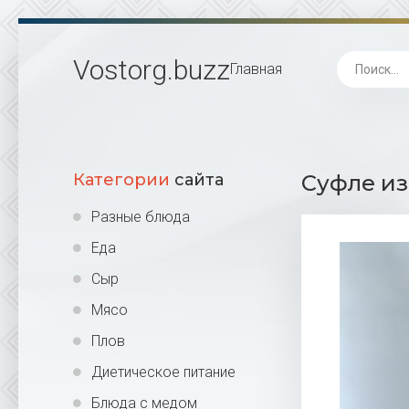
Vostorg
.buzz
Главная
Категории
сайта
Суфле из
Разные блюда
Еда
Сыр
Мясо
Плов
Диетическое питание
Блюда с медом