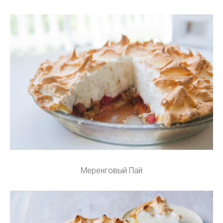
Меренговый Пай