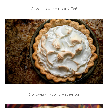
Лимонно меренговый Пай
Яблочный пирог с меренгой