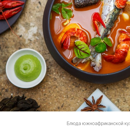
Блюда южноафриканской ку