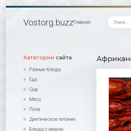
Vostorg
.buzz
Главная
Категории
сайта
Африканс
Разные блюда
Еда
Сыр
Мясо
Плов
Диетическое питание
Блюда с медом