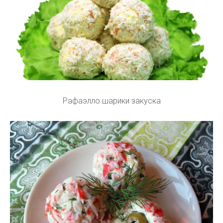
Рафаэлло шарики закуска