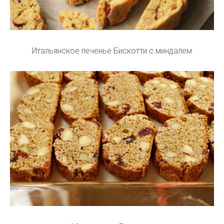
Итальянское печенье Бискотти с миндалем