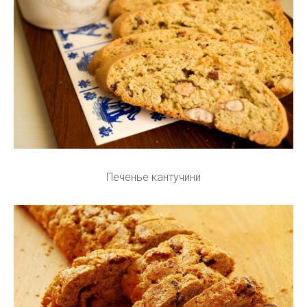
Печенье кантучини