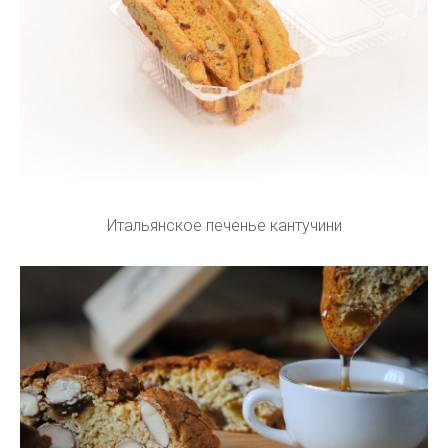
Итальянское печенье кантучини