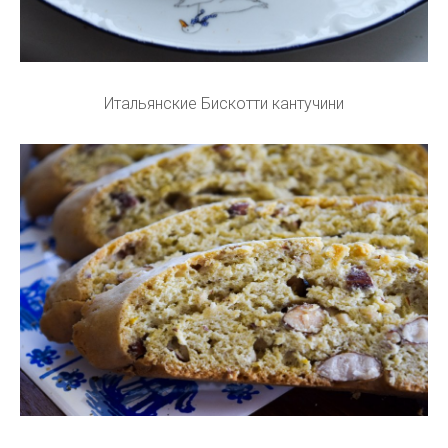
Итальянские Бискотти кантучини