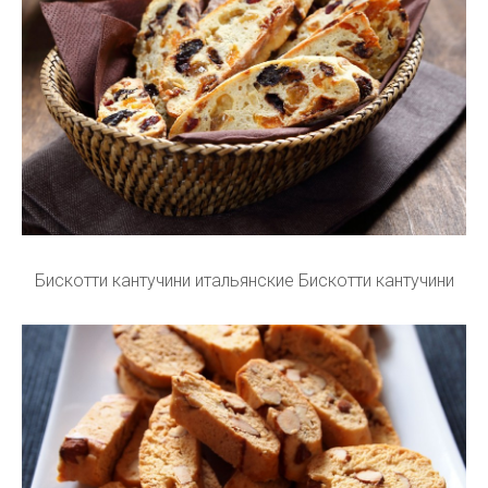
Бискотти кантучини итальянские Бискотти кантучини