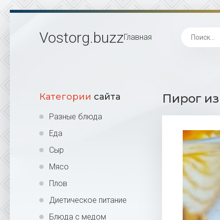
Vostorg
.buzz
Главная
Категории
сайта
Пирог из 
Разные блюда
Еда
Сыр
Мясо
Плов
Диетическое питание
Блюда с медом