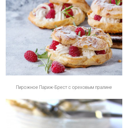
Пирожное Париж-Брест с ореховым пралине