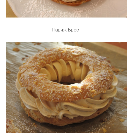
Париж Брест