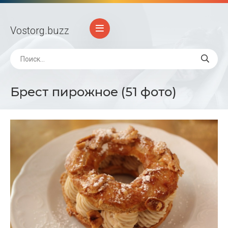
Vostorg
.buzz
Брест пирожное (51 фото)