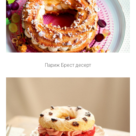
Париж Брест десерт