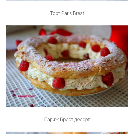
Торт Paris Brest
Париж Брест десерт