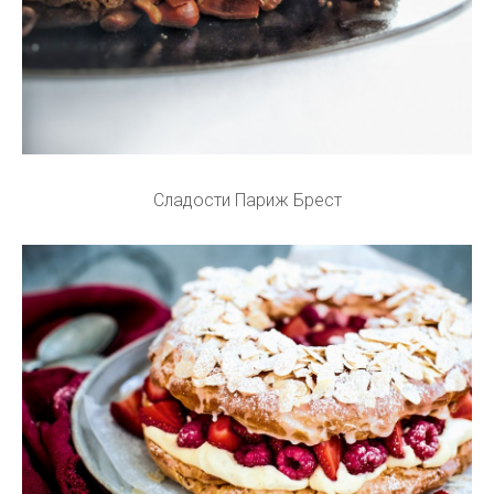
Сладости Париж Брест