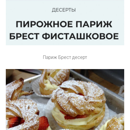
Париж Брест десерт