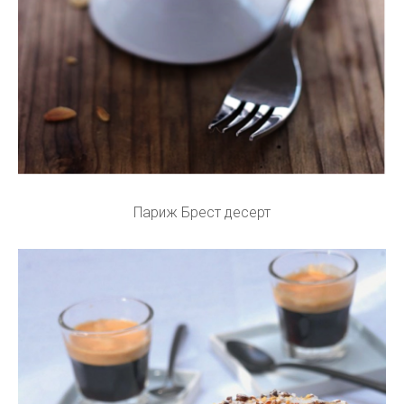
Париж Брест десерт