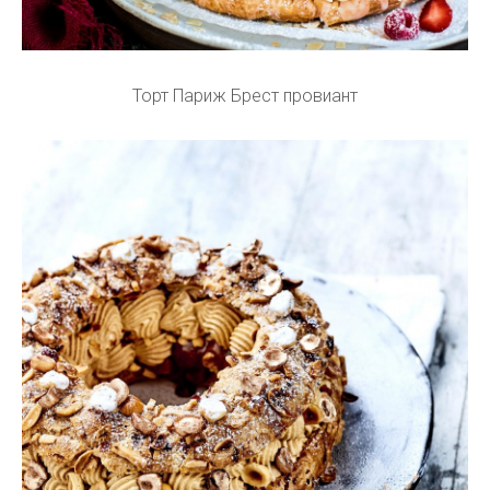
Торт Париж Брест провиант