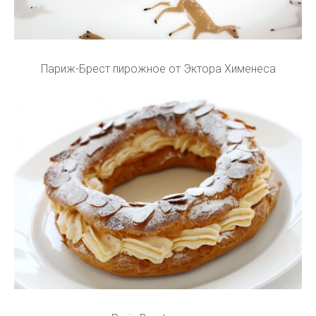
Париж-Брест пирожное от Эктора Хименеса