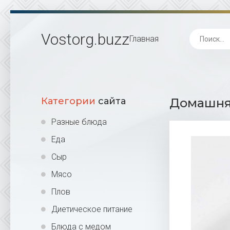
Vostorg
.buzz
Главная
Категории
сайта
Домашняя
Разные блюда
Еда
Сыр
Мясо
Плов
Диетическое питание
Блюда с медом