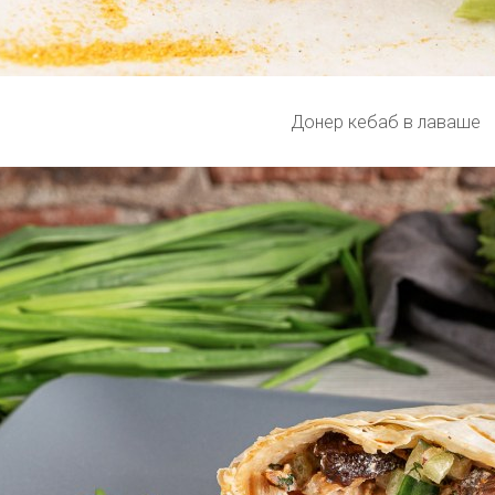
Донер кебаб в лаваше