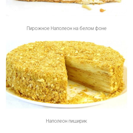
Пирожное Наполеон на белом фоне
Наполеон пиширик