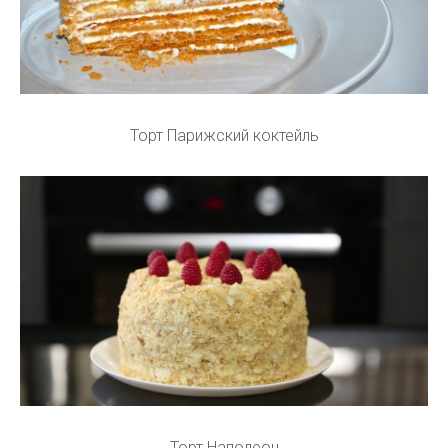
Торт Парижский коктейль
Торт Наполеон