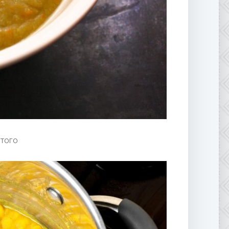
лтого