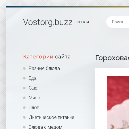
Vostorg
.buzz
Главная
Категории
сайта
Горохова
Разные блюда
Еда
Сыр
Мясо
Плов
Диетическое питание
Блюда с медом