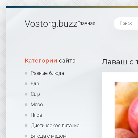
Vostorg
.buzz
Главная
Категории
сайта
Лаваш с 
Разные блюда
Еда
Сыр
Мясо
Плов
Диетическое питание
Блюда с медом