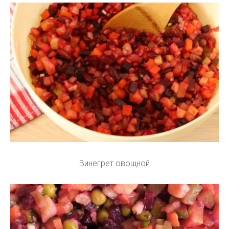
Винегрет овощной