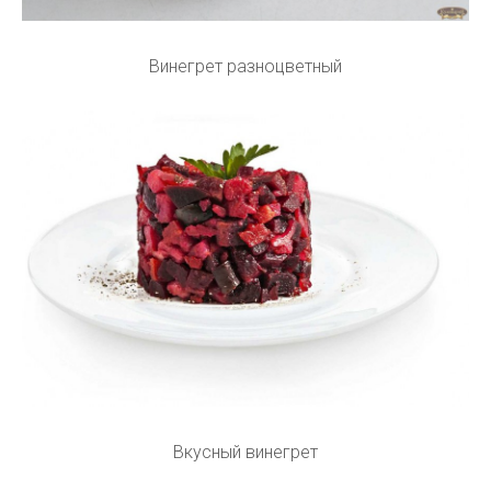
Винегрет разноцветный
Вкусный винегрет