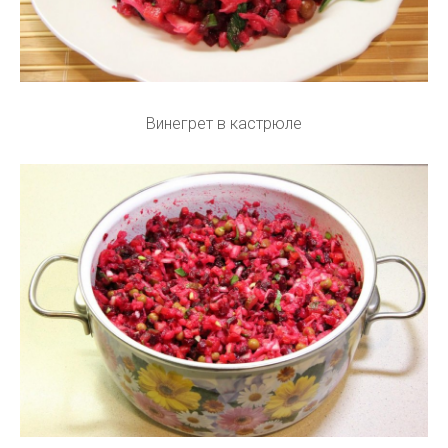
Винегрет в кастрюле