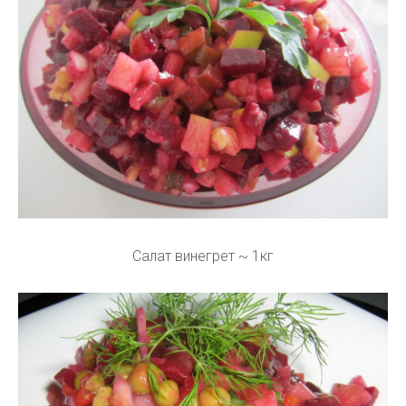
Салат винегрет ~ 1кг