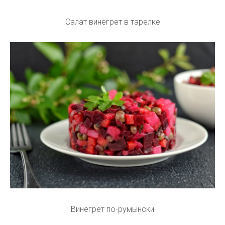
Салат винегрет в тарелке
Винегрет по-румынски