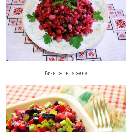
Винегрет в тарелке