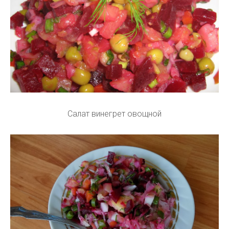
Салат винегрет овощной