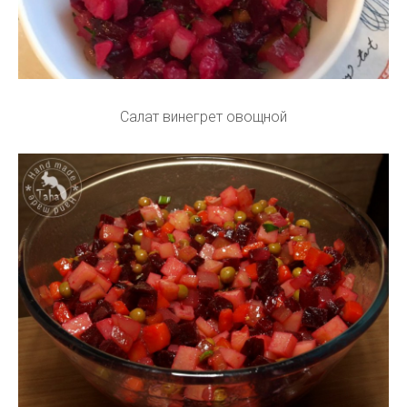
Салат винегрет овощной