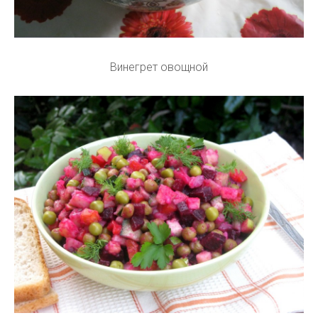
Винегрет овощной