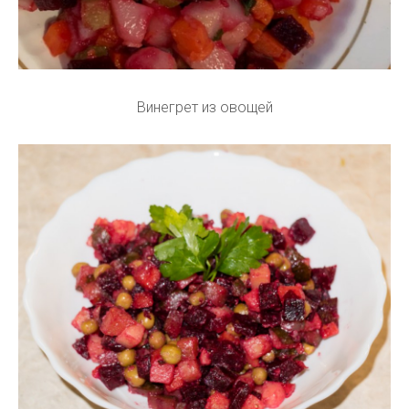
Винегрет из овощей