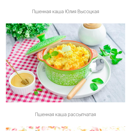
Пшенная каша Юлия Высоцкая
Пшенная каша рассыпчатая