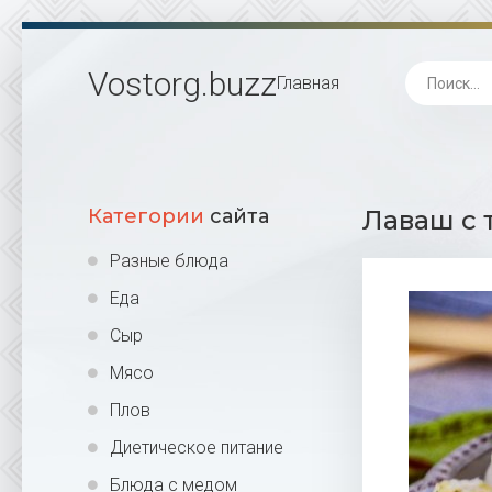
Vostorg
.buzz
Главная
Категории
сайта
Лаваш с 
Разные блюда
Еда
Сыр
Мясо
Плов
Диетическое питание
Блюда с медом