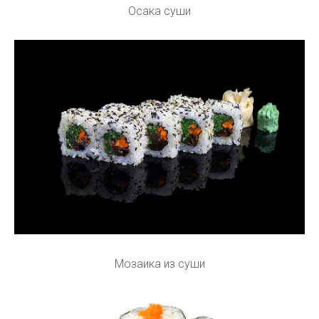
Осака суши
Мозаика из суши