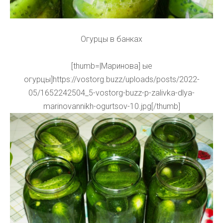
Огурцы в банках
[thumb=|Маринова] ые
огурцы]https://vostorg.buzz/uploads/posts/2022-
05/1652242504_5-vostorg-buzz-p-zalivka-dlya-
marinovannikh-ogurtsov-10.jpg[/thumb]