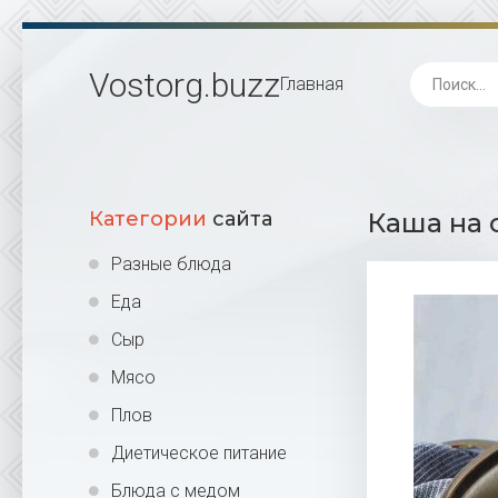
Vostorg
.buzz
Главная
Категории
сайта
Каша на 
Разные блюда
Еда
Сыр
Мясо
Плов
Диетическое питание
Блюда с медом