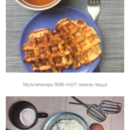
Мультипекарь RMB-m601 панель пицца