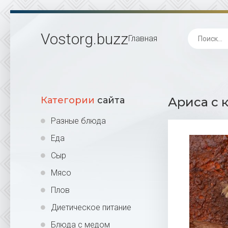
Vostorg
.buzz
Главная
Категории
сайта
Ариса с 
Разные блюда
Еда
Сыр
Мясо
Плов
Диетическое питание
Блюда с медом