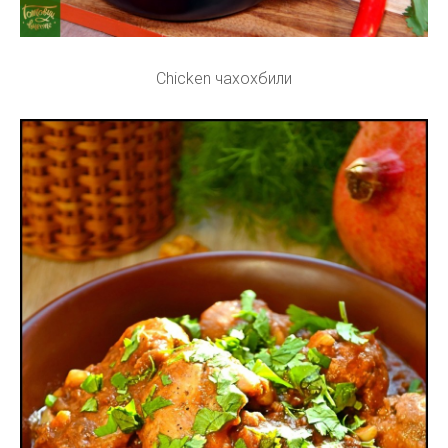
Chicken чахохбили