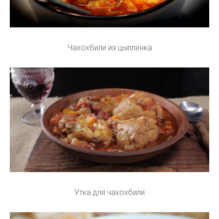
Чахохбили из цыпленка
Утка для чахохбили