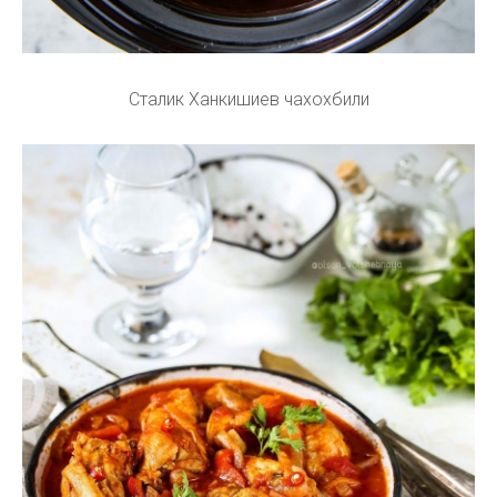
Сталик Ханкишиев чахохбили