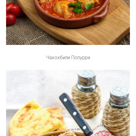
Чахохбили Попурри