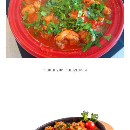
Чакапули Чашушули