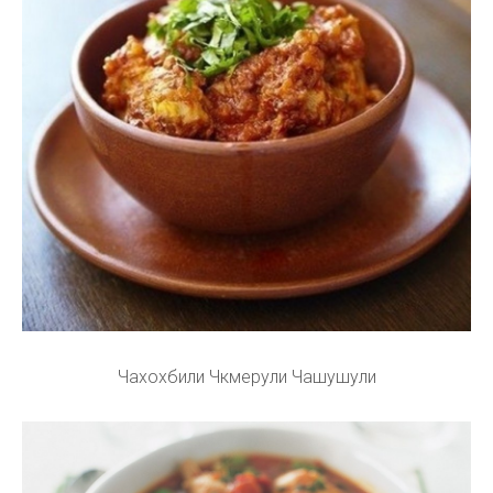
Чахохбили Чкмерули Чашушули