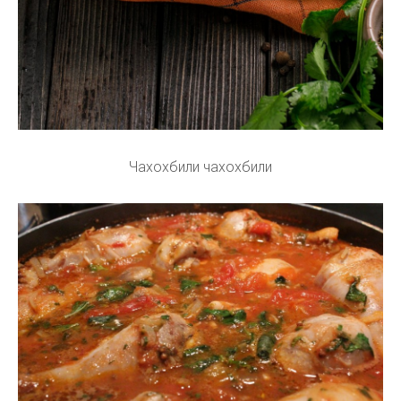
Чахохбили чахохбили