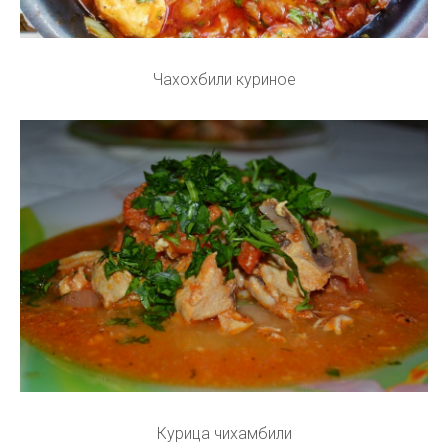
Чахохбили куриное
Курица чихамбили