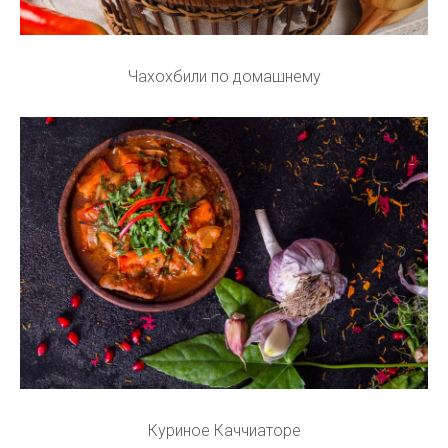
Чахохбили по домашнему
Куриное Каччиаторе