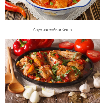
Соус чахохбили Кинто