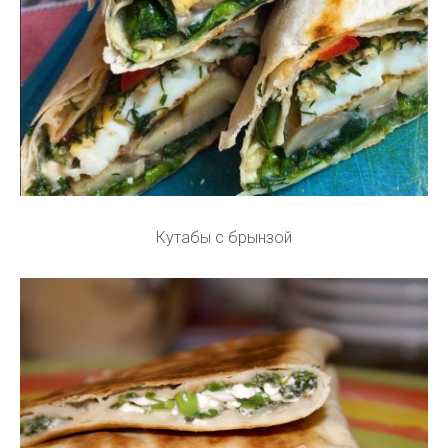
Кутабы с брынзой