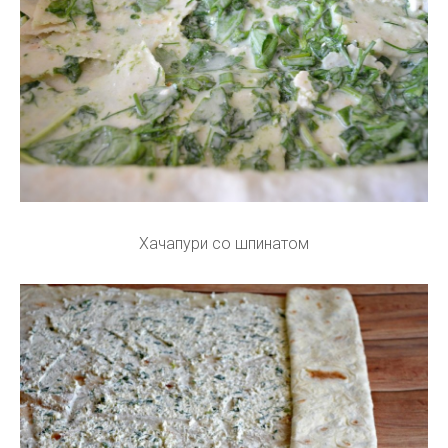
Хачапури со шпинатом