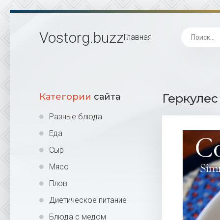
Vostorg
.buzz
Главная
Категории
сайта
Геркулес
Разные блюда
Еда
Сыр
Мясо
Плов
Диетическое питание
Блюда с медом