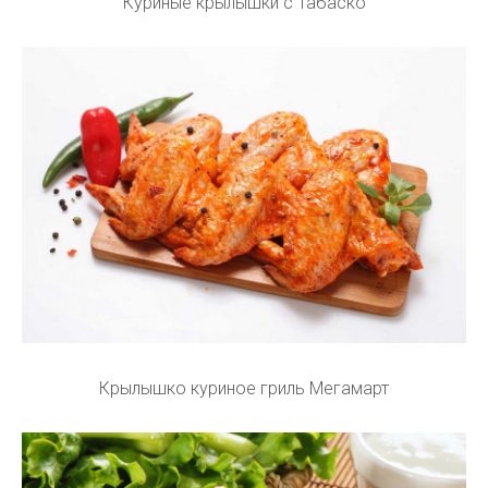
Куриные крылышки с Табаско
Крылышко куриное гриль Мегамарт