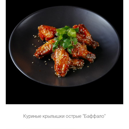
Куриные крылышки острые "Баффало"