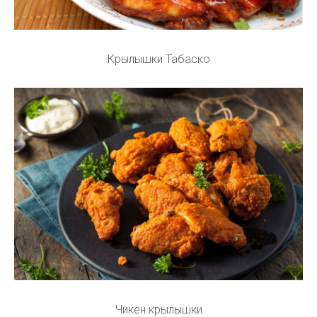
Крылышки Табаско
Чикен крылышки