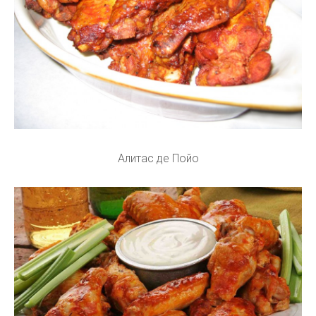
Алитас де Пойо