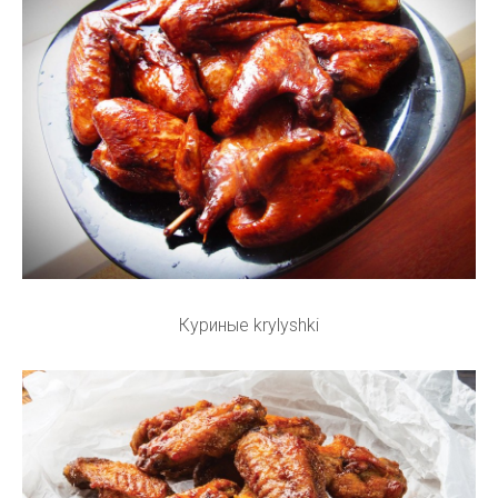
Куриные krylyshki