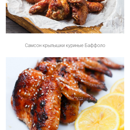
Самсон крылышки куриные Баффоло