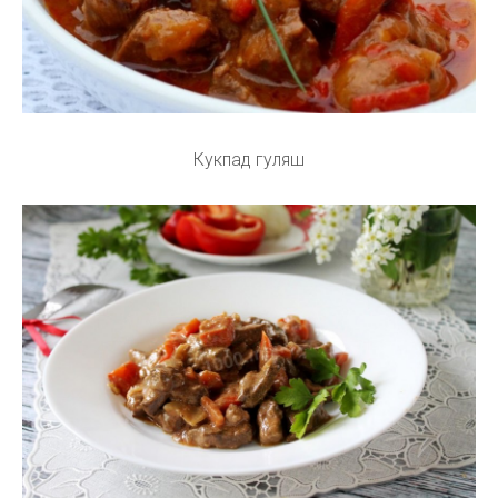
Кукпад гуляш