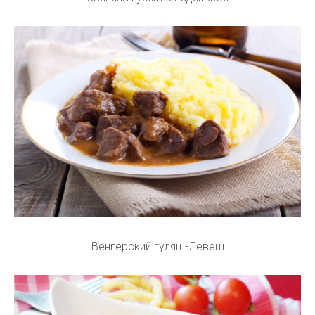
Венгерский гуляш-Левеш