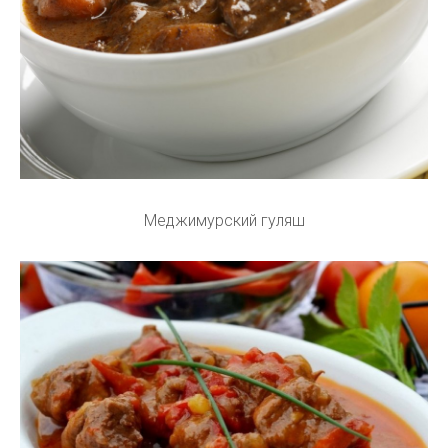
Меджимурский гуляш