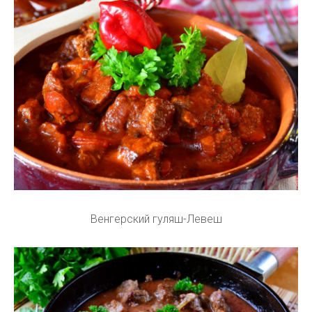
Венгерский гуляш-Левеш