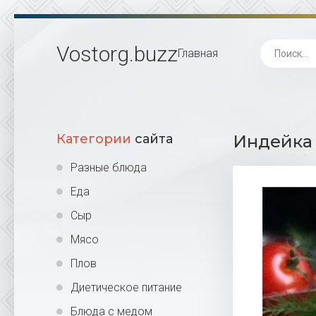
Vostorg
.buzz
Главная
Категории
сайта
Индейка 
Разные блюда
Еда
Сыр
Мясо
Плов
Диетическое питание
Блюда с медом